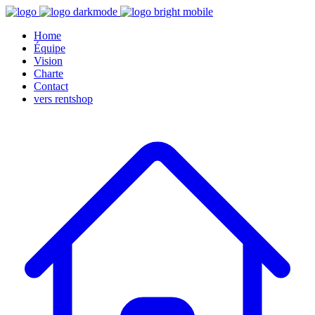
Home
Équipe
Vision
Charte
Contact
vers rentshop